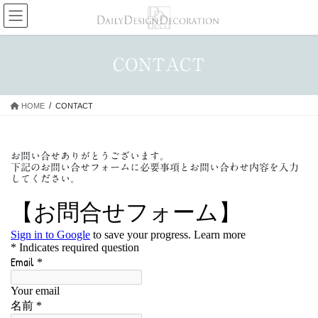
コ
ナ
ン
ビ
テ
ゲ
ン
ー
CONTACT
ツ
シ
へ
ョ
ス
ン
HOME
CONTACT
キ
に
ッ
移
プ
動
お問い合せありがとうございます。
下記のお問い合せフォームに必要事項とお問い合わせ内容を入力
してください。