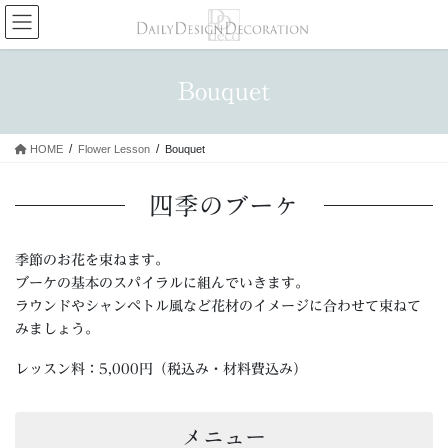
コ
ナ
ン
ビ
テ
ゲ
ン
ー
Bouquet
ツ
シ
へ
ョ
ス
ン
HOME
Flower Lesson
Bouquet
キ
に
ッ
移
プ
動
四季のブーケ
季節のお花を束ねます。
ブーケの基本のスパイラルに組んでいきます。
ラウンドやシャンペトル風など花材のイメージに合わせて束ねて
みましょう。
レッスン料：5,000円（税込み・材料費込み）
メニュー